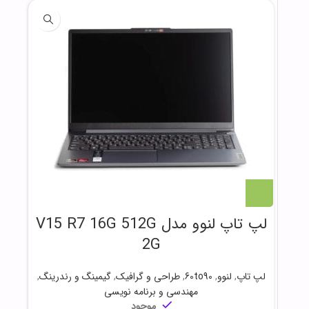
لپ تاپ لنوو مدل V15 R7 16G 512G
2G
لپ تاپ
,
لنوو
,
60to90
,
طراحی و گرافیک
,
گیمینگ و رندرینگ
,
مهندسی و برنامه نویسی
موجود