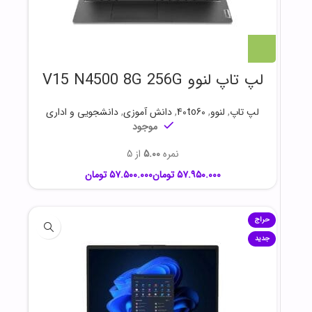
لپ تاپ لنوو V15 N4500 8G 256G
لپ تاپ
,
لنوو
,
40to60
,
دانش آموزی
,
دانشجویی و اداری
موجود
نمره
5.00
از 5
تومان
تومان
حراج
جدید