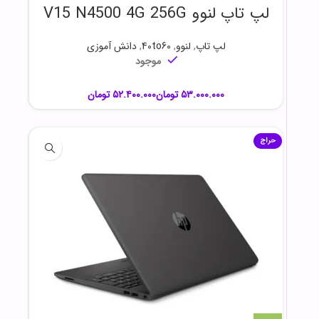
لپ تاپ لنوو V15 N4500 4G 256G
لپ تاپ
,
لنوو
,
40to60
,
دانش آموزی
موجود
تومان
تومان
حراج