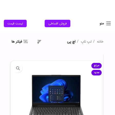
منو
فروش اقساطی
لیست قیمت
خانه
لپ تاپ
اچ پی
فیلتر ها
حراج
جدید