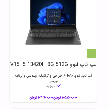
لپ تاپ لنوو V15 i5 13420H 8G 512G
لپ تاپ
,
لنوو
,
60to90
,
طراحی و گرافیک
,
مهندسی و برنامه
نویسی
موجود
تومان
تومان