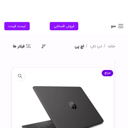
منو
فروش اقساطی
لیست قیمت
خانه
لپ تاپ
اچ پی
فیلتر ها
حراج