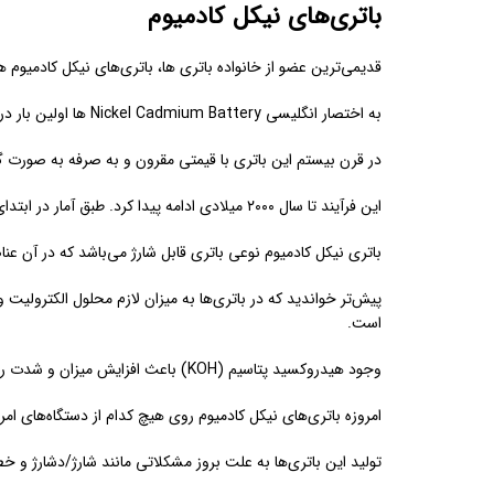
باتری‌های نیکل کادمیوم
قدیمی‌ترین عضو از خانواده باتری ها، باتری‌های نیکل کادمیوم 
به اختصار انگلیسی Nickel Cadmium Battery‌ ها اولین بار در سال ۱۸۹۹ اختراع شدند.
در قرن بیستم این باتری با قیمتی مقرون و به صرفه به صورت گس
این فرآیند تا سال ۲۰۰۰ میلادی ادامه پیدا کرد. طبق آمار در ابتدای قرن جدید حدود ۲ میلیارد باتری نیکل کادمیوم به طور سالانه تولید و عرضه می‌شد.
باتری نیکل کادمیوم نوعی باتری قابل شارژ می‌باشد که در آن عن
است.
وجود هیدروکسید پتاسیم (KOH) باعث افزایش میزان و شدت رسانایی محلول الکترولیت خواهد بود.
امروزه باتری‌های نیکل کادمیوم روی هیچ کدام از دستگاه‌های ا
تولید این باتری‌ها به علت بروز مشکلاتی مانند شارژ/دشارژ و 