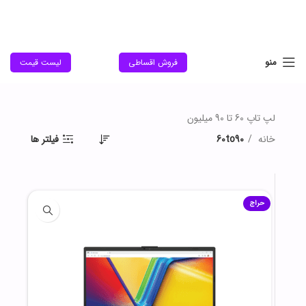
منو
فروش اقساطی
لیست قیمت
لپ تاپ 60 تا 90 میلیون
خانه
60to90
فیلتر ها
حراج