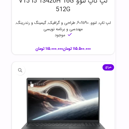
لپ تاپ لنوو V15 i5 13420H 16G
512G
لپ تاپ
,
لنوو
,
60to90
,
طراحی و گرافیک
,
گیمینگ و رندرینگ
,
مهندسی و برنامه نویسی
موجود
تومان
تومان
حراج