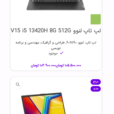
لپ تاپ لنوو V15 i5 13420H 8G 512G
لپ تاپ
,
لنوو
,
60to90
,
طراحی و گرافیک
,
مهندسی و برنامه
نویسی
موجود
تومان
تومان
حراج
جدید