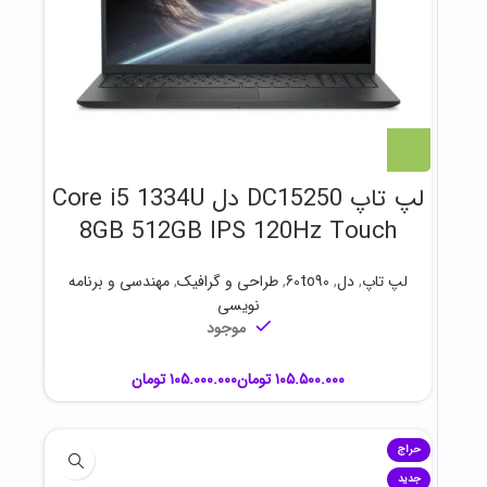
لپ تاپ DC15250 دل Core i5 1334U
8GB 512GB IPS 120Hz Touch
لپ تاپ
,
دل
,
60to90
,
طراحی و گرافیک
,
مهندسی و برنامه
نویسی
موجود
تومان
تومان
حراج
جدید