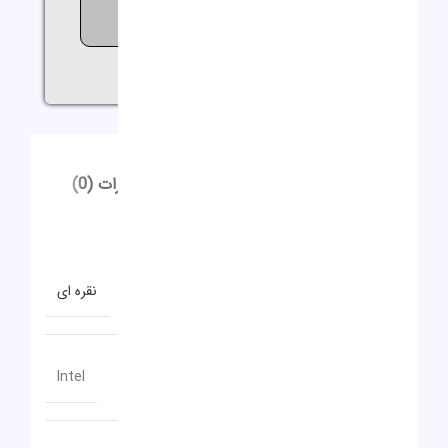
تماشا می کنند!
اشتراک گذاری:
توضیحات
توضیحات تکمیلی
نظرات (0)
توضیحات
توضیحات تکمیلی
رنگ
نقره ای
سازنده پردازنده
Intel