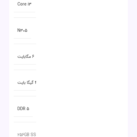
سری پردازنده
Core i3
مدل پردازنده
N305
حافظه CACHE
6 مگابایت
ظرفیت حافظه RAM
4 گیگا بایت
نوع حافظه RAM
DDR 5
ظرفیت حافظه داخلی
256GB SSD