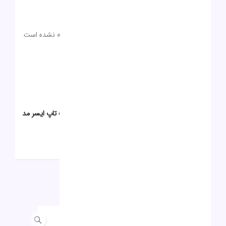
دیدگاهها
0 بررسی
هیچ دیدگاهی برای این محصول نوشته نشده است.
0
0
0
0
0
اولین نفری باشید که دیدگاهی را ارسال می کنید برای “لپ تاپ ایسر مدل
Acer A315 i3 N305 4G 256G”
برای ثبت نقد و بررسی
وارد حساب کاربری خود
شوید.
محصولات مشابه
حراج
حراج