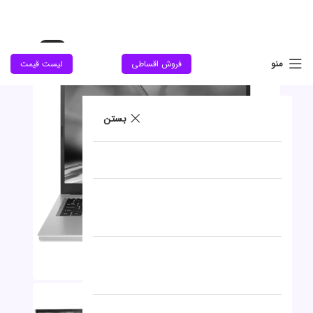
حراج
منو
فروش اقساطی
لیست قیمت
جدید
بستن