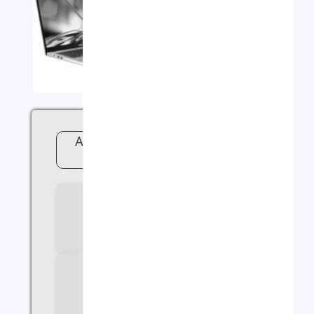
لپ تاپ ایسر مدل Acer A315 i3
N305 4G 256G
سازنده پردازنده
Intel
سری پردازنده
Core i3