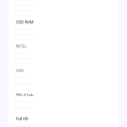
نوع حافظه داخلی
SSD NVMe
سازنده پردازنده گرافیکی
INTEL
مدل پردازنده گرافیکی
UHD
دقت صفحه نمایش
1080 × 1920
نوع صفحه نمایش
Full HD