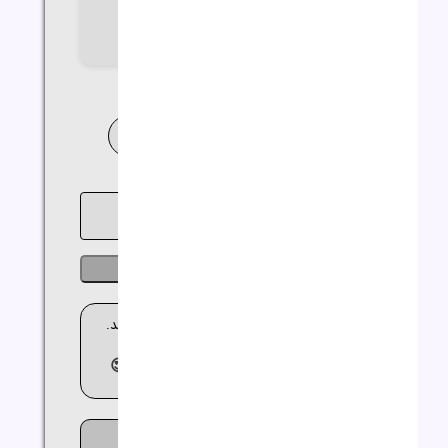
نوع صفحه نمایش
Full HD
خدمات نصب ویندوز و نرم افزار
خرید اقساطی
ناموجود
🚚 ارسال کالا بین 2 تا 3 روز کاری می باشد.
😍مشاوره
رایگان
09362644564😍
1110
افرادی که اکنون این محصول را