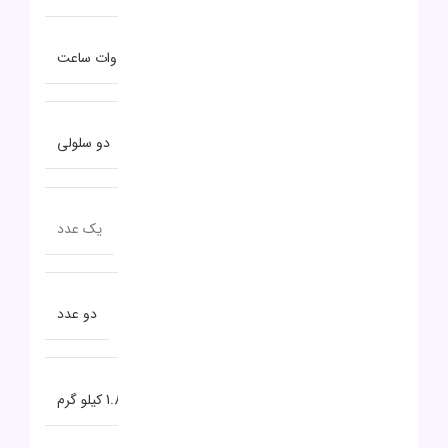
توضیحات باتری
32 وات ساعت
نوع باتری
دو سلولی
تعداد پورت USB TYPE-C
یک عدد
تعداد پورت USB 3.0
دو عدد
وزن
1.8 کیلو گرم
نظرات (0)