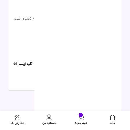
دیدگاهها
0 بررسی
هیچ دیدگاهی برای این محصول نوشته نشده است.
0
0
0
0
0
اولین نفری باشید که دیدگاهی را ارسال می کنید برای “لپ تاپ ایسر Acer
Aspire A515 i5 8G 512G”
برای ثبت نقد و بررسی
وارد حساب کاربری خود
شوید.
محصولات مشابه
0
حراج
خانه
سبد خرید
حساب من
سفارش ها