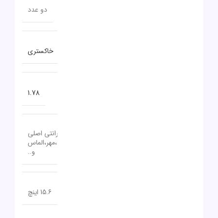
تعداد پورت USB 3.2
دو عدد
رنگ
خاکستری
وزن
1.78
18 تا 24 ماه گارانتی اصلی
گارانتی
(آواژنگ،حامی،سازگار،ماندگار،تات،مهر،الماس
و..
اندازه صفحه نمایش
15.6 اینچ
نظرات (0)