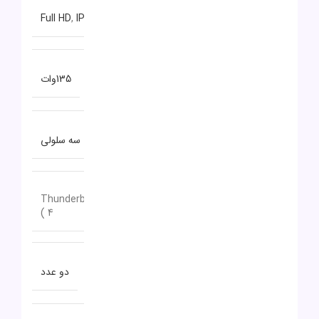
نوع صفحه نمایش
Full HD
,
IPS
توضیحات باتری
135وات
نوع باتری
سه سلولی
2عدد, ( Thunderbolt
تعداد پورت USB TYPE-C
4 )
تعداد پورت USB 3.0
دو عدد