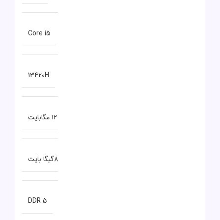
سری پردازنده
Core i5
مدل پردازنده
13420H
حافظه CACHE
۱۲ مگابایت
ظرفیت حافظه RAM
8گیگا بایت
نوع حافظه RAM
DDR 5