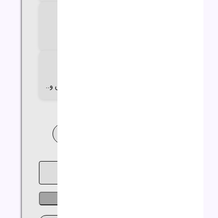
اندازه صفحه نمایش
15.6 اینچ
گارانتی
18 تا 24 ماه گارانتی اصلی
(آواژنگ،حامی،سازگار،ماندگار،تات،مهر،الماس و..
خدمات نصب ویندوز و نرم افزار
خرید اقساطی
ناموجود