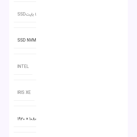
ظرفیت حافظه داخلی
512 گیگا بایتSSD
نوع حافظه داخلی
SSD NVMe
سازنده پردازنده گرافیکی
INTEL
مدل پردازنده گرافیکی
IRIS XE
دقت صفحه نمایش
1080 × 1920