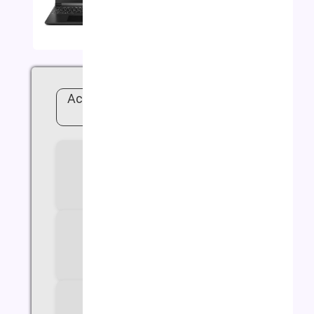
لپ تاپ ایسر Acer Aspire A515 i5
8G 512G
سازنده پردازنده
Intel
سری پردازنده
Core i5
مدل پردازنده