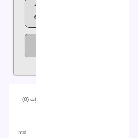
🚚 ارسال کالا بین 2 تا 3 روز کاری می باشد.
😍مشاوره
رایگان
09362644564😍
877
افرادی که اکنون این محصول را
تماشا می کنند!
اشتراک گذاری:
توضیحات
توضیحات تکمیلی
نظرات (0)
توضیحات
توضیحات تکمیلی
سازنده پردازنده
Intel