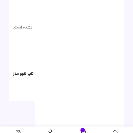
نظرات (0)
دیدگاهها
0 بررسی
هیچ دیدگاهی برای این محصول نوشته نشده است.
0
0
0
0
0
اولین نفری باشید که دیدگاهی را ارسال می کنید برای “لپ تاپ لنوو مدل
V15 R7 16G 512G 4G”
برای ثبت نقد و بررسی
وارد حساب کاربری خود
شوید.
محصولات مشابه
0