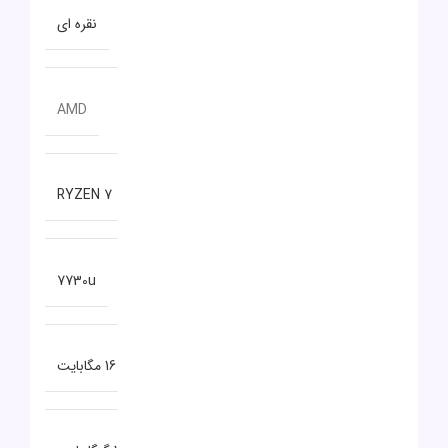
رنگ
نقره ای
سازنده پردازنده
AMD
سری پردازنده
RYZEN 7
مدل پردازنده
7730u
حافظه CACHE
16 مگابایت