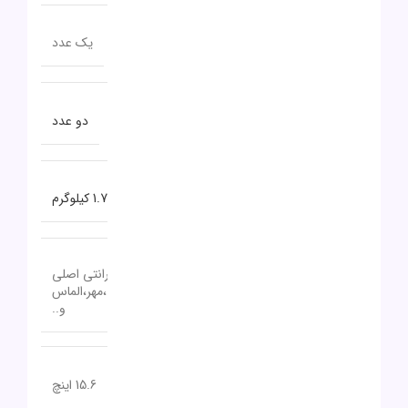
تعداد پورت USB TYPE-C
یک عدد
تعداد پورت USB 3.0
دو عدد
وزن
1.7 کیلوگرم
18 تا 24 ماه گارانتی اصلی
گارانتی
(آواژنگ،حامی،سازگار،ماندگار،تات،مهر،الماس
و..
اندازه صفحه نمایش
15.6 اینچ