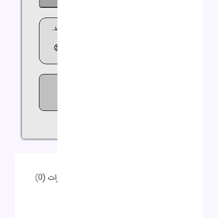
ناموجود
🚚 ارسال کالا بین 2 تا 3 روز کاری می باشد.
😍مشاوره
رایگان
09362644564😍
570
افرادی که اکنون این محصول را
تماشا می کنند!
اشتراک گذاری:
توضیحات
توضیحات تکمیلی
نظرات (0)
توضیحات
توضیحات تکمیلی