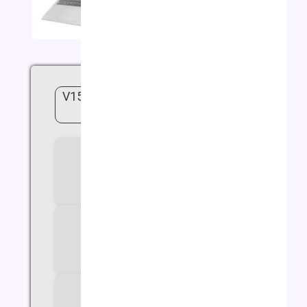
لپ تاپ لنوو مدل V15 R7 16G 512G
4G
سازنده پردازنده
AMD
سری پردازنده
RYZEN 7
مدل پردازنده