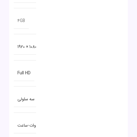
حافظه اختصاصی پردازنده گرافیکی
4GB
دقت صفحه نمایش
1080 × 1920
نوع صفحه نمایش
Full HD
نوع باتری
سه سلولی
توضیحات باتری
۴۵ وات-ساعت