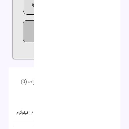
😍مشاوره
رایگان
09362644564😍
107
افرادی که اکنون این محصول را
تماشا می کنند!
اشتراک گذاری:
توضیحات
توضیحات تکمیلی
نظرات (0)
توضیحات
توضیحات تکمیلی
وزن
1.63 کیلوگرم