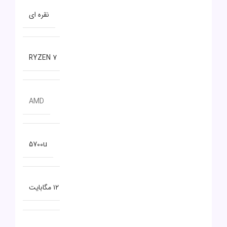
رنگ
نقره ای
سری پردازنده
RYZEN 7
سازنده پردازنده
AMD
مدل پردازنده
5700u
حافظه CACHE
۱۲ مگابایت