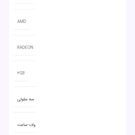
سازنده پردازنده گرافیکی
AMD
مدل پردازنده گرافیکی
RADEON
حافظه اختصاصی پردازنده گرافیکی
4GB
نوع باتری
سه سلولی
توضیحات باتری
۴۵ وات-ساعت