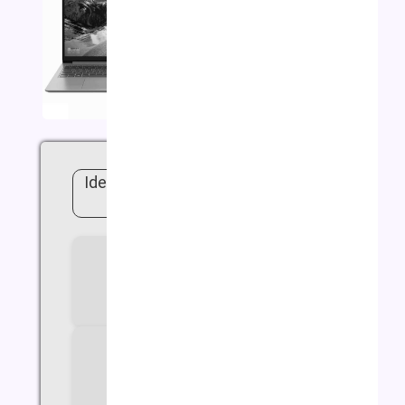
لپ تاپ لنوو Ideapad R7 5700 24G
512G
سازنده پردازنده
AMD
سری پردازنده
RYZEN 7