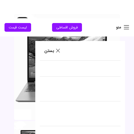
حراج
منو
فروش اقساطی
لیست قیمت
جدید
بستن