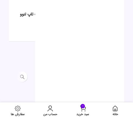
0
0
اولین نفری باشید که دیدگاهی را ارسال می کنید برای “لپ تاپ لنوو
Ideapad R7 5700 24G 512G”
برای ثبت نقد و بررسی
وارد حساب کاربری خود
شوید.
محصولات مشابه
حراج
0
خانه
سبد خرید
حساب من
سفارش ها