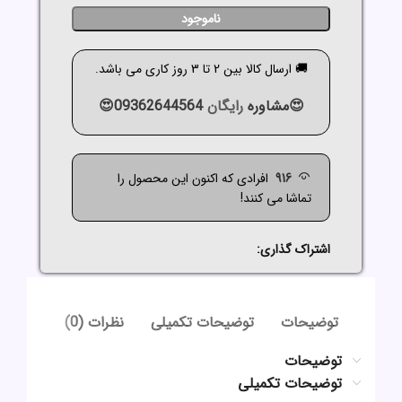
ناموجود
🚚 ارسال کالا بین 2 تا 3 روز کاری می باشد.
😍مشاوره
رایگان
09362644564😍
916
افرادی که اکنون این محصول را
تماشا می کنند!
اشتراک گذاری:
توضیحات
توضیحات تکمیلی
نظرات (0)
توضیحات
توضیحات تکمیلی