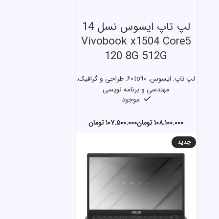
Vivobook x1504 Core5
120 8G 512G
لپ تاپ
,
ایسوس
,
60to90
,
طراحی و گرافیک
,
مهندسی و برنامه نویسی
موجود
تومان
تومان
جدید