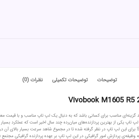
توضیحات
توضیحات تکمیلی
نظرات (0)
نچی ایسوس مدل Vivobook M1605 R5 24G 512G ، می‌تواند گزینه‌ای مناسب برای کسانی باشد که به دنبال یک لپ ت
سط شرکت AMD استفاده شده است. پردازنده Ryzen 5 7530 این لپ تاپ یکی از بهترین پردازنده‌های میان‌رده چند 