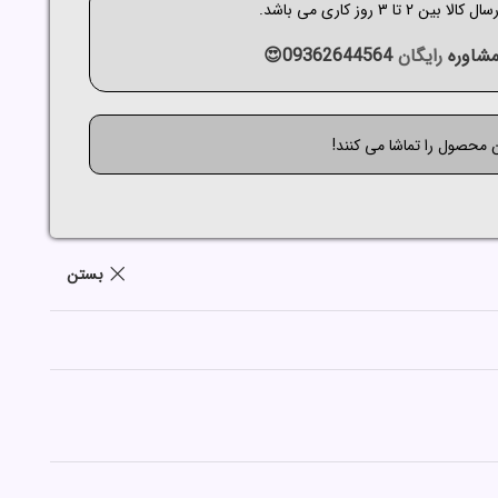
الا بین 2 تا 3 روز کاری می باشد.
شاوره
رایگان
09362644564😍
ن محصول را تماشا می کنند!
بستن