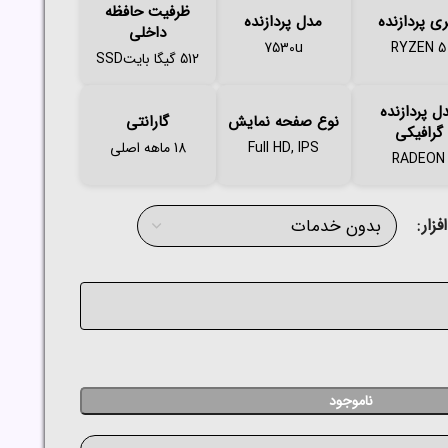
ظرفیت حافظه
ی پردازنده
مدل پردازنده
داخلی
7530u
RYZEN 5
512 گیگا بایتSSD
ل پردازنده
نوع صفحه نمایش
گارانتی
گرافیکی
Full HD, IPS
18 ماهه اصلی
RADEON
زار
ناموجود