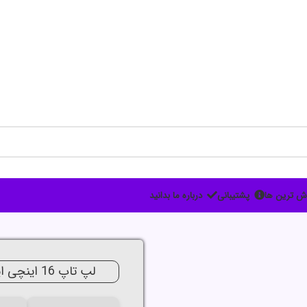
ش ترین ها
پشتیبانی
درباره ما بدانید
جدید
لپ تاپ 16 اینچی ایسوس مدل Vivobook M1605 R5 24G 512G