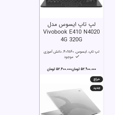
انتخاب گزینه ها
لپ تاپ ایسوس مدل
Vivobook E410 N4020
4G 320G
لپ تاپ
,
ایسوس
,
40to60
,
دانش آموزی
موجود
تومان
تومان
حراج
جدید