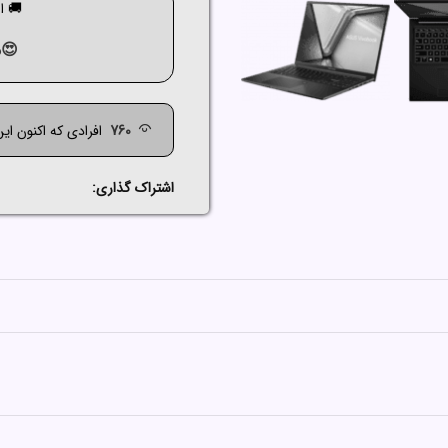
🚚 ارسال ک
😍م
760
افرادی که اکنون ای
اشتراک گذاری: