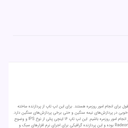
اپ مناسب و با قیمت معقول برای انجام امور روزمره هستند. برای این لپ تاپ از پردازنده ساخته
سال اخیر است که عملکرد بسیار خوبی در پردازش‌های نیمه سنگین و حتی برخی پردازش‌های سنگین دارد.
همچنین، 24 گیگابایت رم از نوع DDR4 و 512 گیگابایت حافظه داخلی SSD برای این لپ تاپ در نظر گرفته شده تا در مجموع شاهد سرعت بسیار بالای آن در انجام امور روزمره باشیم. این لپ تاپ 16 اینچی پنلی از نوع IPS و وضوح
تصویر Full HD دارد که کیفیت مطلوبی را ارائه می‌دهد. لازم به ذکر است که وظیفه‌ی پردازش امور گرافیکی در این لپ تاپ بر عهده پردازنده گرافیکی مجتمع Radeon بوده و این پردازنده گرافیکی برای اجرای نرم افزارهای سبک و