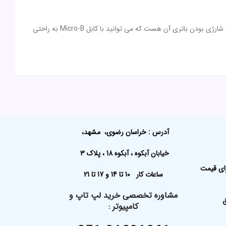
همچنین با وجود بهره‌مندی از فرکانس 2٫4 گیگاهرتز می‌توانید بدون قطعی و تداخل، با خاطری آسوده از آن استفاده کنید. نکته قابل توجه این موس وایرلس ، شارژی بودن باتری آن هست که می توانید با کابل Micro-B به راحتی
آدرس : خراسان رضوی، مشهد،
خیابان آبکوه ، آبکوه 18 ، پلاک 3
رای قیمت
ساعات کار 10 تا 14 و 17 تا 21
مشاوره تخصصی خرید لپ تاپ و
ق
کامپیوتر
: