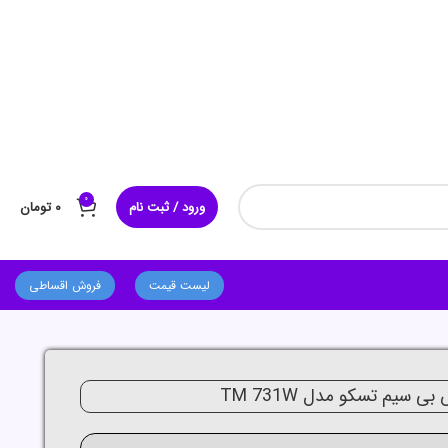
0
ورود / ثبت نام
۰
تومان
لیست قیمت
فروش اقساطی
ی سیم تسکو مدل TM 731W