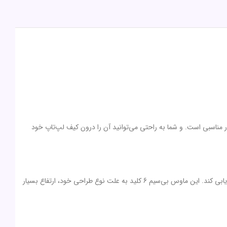
سیار مناسبی است. و شما به راحتی می‌توانید آن را درون کیف لپ‌تاپ خود
ماوس TM 731W تسکو یک ماوس وایرلس 6 کلیده بوده و مکان‌یابی را با استفاده از یک حسگر اپتیکال انجام می‌دهد. و قادر است 1600 نقطه در اینچ را مکان‌یابی کند. این ماوس بی‌سیم 6 کلید به علت نوع طراحی خود، ارتفاع بسیار