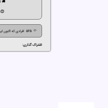
🚚 ارسال ک
😍م
565
افرادی که اکنون ای
اشتراک گذاری: