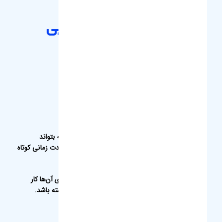
دارای
نماد
اطمینان
کشوری
عضو
اتحادیه
فروشگاه اینترنتی نوآوران شرق
بررسی، انتخاب و خرید آنلاین
یک خرید اینترنتی مطمئن، نیازمند فروشگاهی است که بتواند
کالاهایی متنوع، باکیفیت و دارای قیمت مناسب را در مدت زمانی کوتاه
به دست مشتریان خود برساند ؛
ویژگی‌هایی که بازرگانی نوآوران شرق سال‌هاست بر روی آن‌ها کار
کرده و توانسته از این طریق مشتریان ثابت خود را داشته باشد.
آدرس : خراسان رضوی، مشهد،