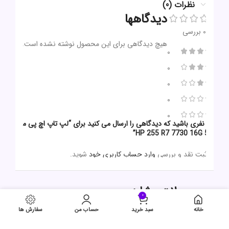
نظرات (0)
دیدگاهها
0 بررسی
هیچ دیدگاهی برای این محصول نوشته نشده است.
0
0
0
0
0
اولین نفری باشید که دیدگاهی را ارسال می کنید برای “لپ تاپ اچ پی مدل
HP 255 R7 7730 16G 512G”
برای ثبت نقد و بررسی
وارد حساب کاربری خود
شوید.
محصولات مشابه
0
خانه
سبد خرید
حساب من
سفارش ها
حراج
حراج