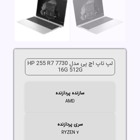
لپ تاپ اچ پی مدل HP 255 R7 7730
16G 512G
سازنده پردازنده
AMD
سری پردازنده
RYZEN 7