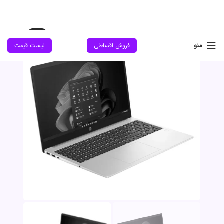
حراج
منو
فروش اقساطی
لیست قیمت
جدید