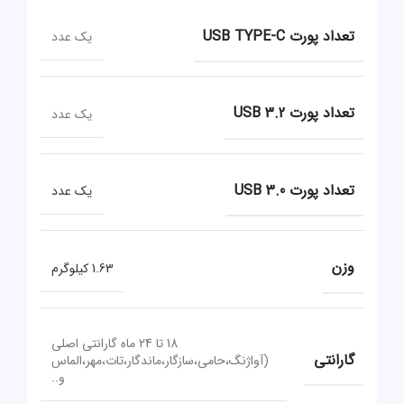
تعداد پورت USB TYPE-C
یک عدد
تعداد پورت USB 3.2
یک عدد
تعداد پورت USB 3.0
یک عدد
وزن
1.63 کیلوگرم
18 تا 24 ماه گارانتی اصلی
گارانتی
(آواژنگ،حامی،سازگار،ماندگار،تات،مهر،الماس
و..