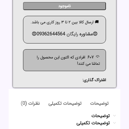
ناموجود
🚚 ارسال کالا بین 2 تا 3 روز کاری می باشد.
😍مشاوره
رایگان
09362644564😍
607
افرادی که اکنون این محصول را
تماشا می کنند!
اشتراک گذاری:
توضیحات
توضیحات تکمیلی
نظرات (0)
توضیحات
توضیحات تکمیلی