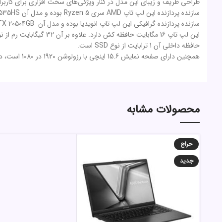
طراحی ظریف و زیبای این مدل در کنار ویژگی‌های سخت افزاری برای کارب
سازنده پردازنده این لپ تاپ AMD سری Ryzen 5 بوده و مدل آن 7535HS خواهد بود.
سازنده پردازنده گرافیکی این لپ تاپ انویدیا بوده و مدل آن RTX 20504GB است.
این لپ تاپ 16 مگابایت حافظه کش دارد. علاوه بر آن 32 گیگابایت رم از نوع DDR5 برای آن در نظر گرفته شده است.
حافظه داخلی آن 1 ترابایت از نوع SSD است.
همچنین دارای صفحه نمایش 15.6 اینچی با رزولوشن 1920 در 1080 است، در کنار طراحی تمیزی که می تواند با هر محیطی ترکیب شود.
محصولات مشابه
حراج
جدید