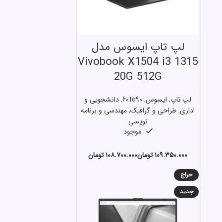
انتخاب گزینه ها
لپ تاپ ایسوس مدل
Vivobook X1504 i3 1315
20G 512G
لپ تاپ
,
ایسوس
,
60to90
,
دانشجویی و
اداری
,
طراحی و گرافیک
,
مهندسی و برنامه
نویسی
موجود
تومان
تومان
حراج
جدید