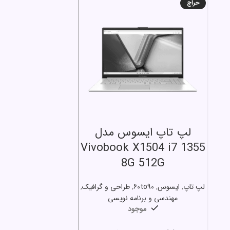
حراج
انتخاب گزینه ها
لپ تاپ ایسوس مدل
Vivobook X1504 i7 1355
8G 512G
لپ تاپ
,
ایسوس
,
60to90
,
طراحی و گرافیک
,
مهندسی و برنامه نویسی
موجود