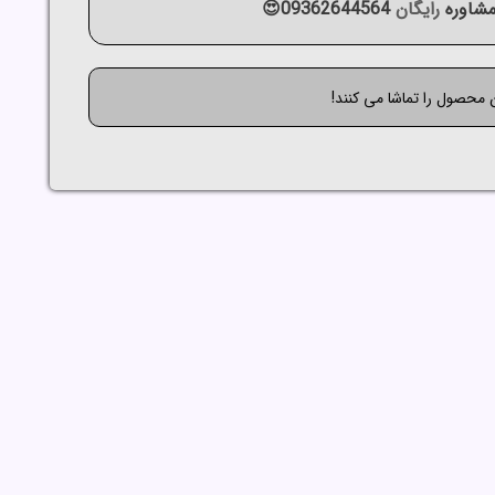
شاوره
رایگان
09362644564😍
ن محصول را تماشا می کنند!