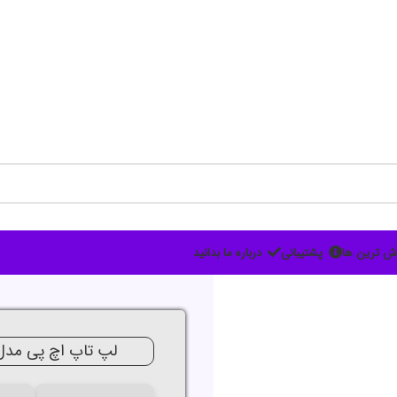
ش ترین ها
پشتیبانی
درباره ما بدانید
جدید
لپ تاپ اچ پی مدل us 15 R5 7535H 32G 1TB RTX2050