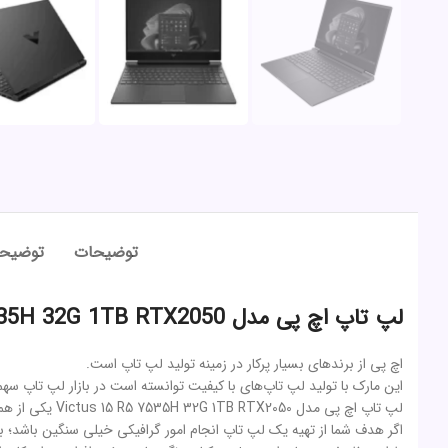
توضیحات
توضیحا
لپ تاپ اچ پی مدل Victus 15 R5 7535H 32G 1TB RTX2050
اچ پی از برندهای بسیار پرکار در زمینه تولید لپ تاپ است.
این مارک با تولید لپ تاپ‌های با کیفیت توانسته است در بازار لپ تاپ سه
لپ تاپ اچ پی مدل Victus 15 R5 7535H 32G 1TB RTX2050 یکی از همین لپ تاپ‌هاست که پردازنده نسل 7000 رایزن که از جدیدترین هاست را دارد.
اگر هدف شما از تهیه یک لپ تاپ انجام امور گرافیکی خیلی سنگین باشد؛ ب