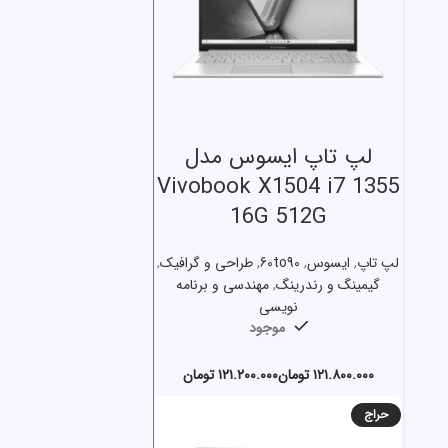
انتخاب گزینه ها
لپ تاپ ایسوس مدل
Vivobook X1504 i7 1355
16G 512G
لپ تاپ
,
ایسوس
,
60to90
,
طراحی و گرافیک
,
گیمینگ و رندرینگ
,
مهندسی و برنامه
نویسی
موجود
تومان
تومان
حراج