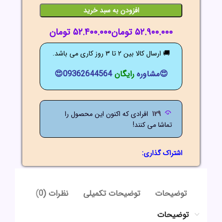
افزودن به سبد خرید
تومان
تومان
🚚 ارسال کالا بین 2 تا 3 روز کاری می باشد.
😍مشاوره
رایگان
09362644564😍
129
افرادی که اکنون این محصول را
تماشا می کنند!
اشتراک گذاری:
توضیحات
توضیحات تکمیلی
نظرات (0)
توضیحات