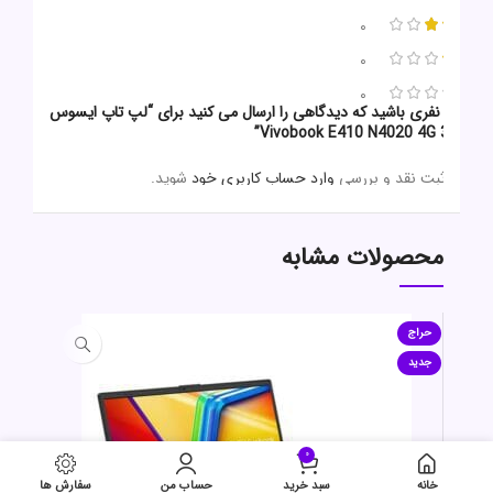
0
0
0
اولین نفری باشید که دیدگاهی را ارسال می کنید برای “لپ تاپ ایسوس مدل
Vivobook E410 N4020 4G 320G”
برای ثبت نقد و بررسی
وارد حساب کاربری خود
شوید.
محصولات مشابه
حراج
جدید
0
خانه
سبد خرید
حساب من
سفارش ها