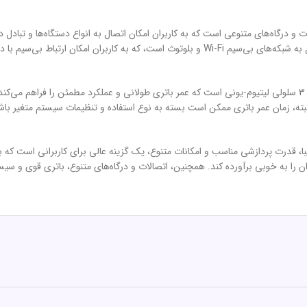
لپ تاپ ایسوس مدل Vivobook F1504 Core5 120 16G 512G دارای باتری 3 سلولی لیتیوم-یونی است که عمر باتری طولانی 
 Vivobook F1504 Core5 120 16G 512G با طراحی زیبا، قدرت پردازشی مناسب و امکانات متنوع، یک گزینه عالی ب
ان را به خوبی برآورده کند. همچنین، اتصالات و درگاه‌های متنوع، باتری قوی و سیس