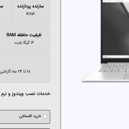
سازنده پردازنده
سر
Intel
ظرفیت حافظه RAM
16 گیگا بایت
18 تا 24 ماه گارانتی اصلی (آواژنگ،حامی،سازگار،ماندگار،تات،مهر،الماس و..
خدمات نصب ویندوز و نرم اف
خرید اقساطی