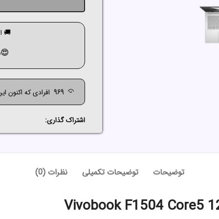
🚚 ارسال ک
😍م
717
افرادی که اکنون ای
اشتراک گذاری:
توضیحات
توضیحات تکمیلی
نظرات (0)