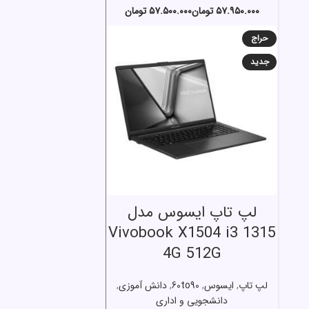
تومان
تومان
حراج
جدید
انتخاب گزینه ها
لپ تاپ ایسوس مدل
Vivobook X1504 i3 1315
4G 512G
لپ تاپ
,
ایسوس
,
60to90
,
دانش آموزی
,
دانشجویی و اداری