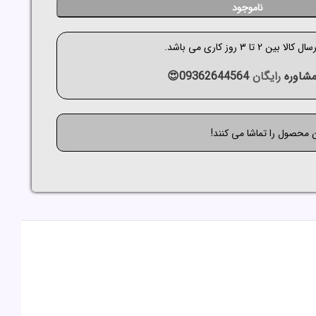
ناموجود
الا بین 2 تا 3 روز کاری می باشد.
شاوره
رایگان
09362644564😍
ن محصول را تماشا می کنند!