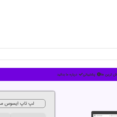
ش ترین ها
پشتیبانی
درباره ما بدانید
جدید
لپ تاپ ایسوس مدل k F1504 Core5 120 16G 512G