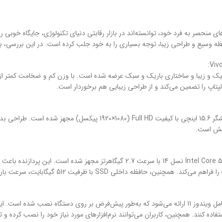
ای منحصر به فرد خود، توانسته‌اند در بازار رقابتی دنیای تکنولوژی، جایگاه خو
ل Vivobook F1504 Core5 120 16G 512G با ظاهری شیک و زیبا و ساختاری باریک و سبک عرضه شده است. با وزن
پتاپ را تضمین می‌کند و از طراحی زیبایی هم برخوردار است.
لپ تاپ ایسوس مدل Vivobook F1504 Core5 120 16G 512G به یک نمایشگر 5.6
بخش است.
لپ تاپ ایسوس مدل Vivobook F1504 Core5 120 16G 512G به پردازنده Intel Core 5 نسل
لپ تاپ ایسوس مدل Vivobook F1504 Core5 120 16G 512G با سیستم عامل ویندوز 11 ارائه می‌شود که به‌طور پی
تفاده کنند. همچنین، کاربران می‌توانند نرم‌افزارهای مورد نیاز خود را نصب کرده و تج