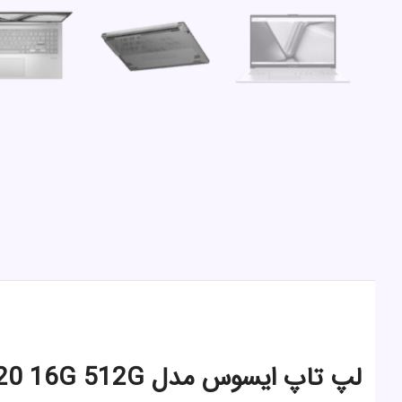
لپ تاپ ایسوس مدل Vivobook F1504 Core5 120 16G 512G