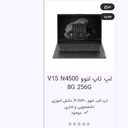
حراج
جدید
انتخاب گزینه ها
لپ تاپ لنوو V15 N4500
8G 256G
لپ تاپ
,
لنوو
,
40to60
,
دانش آموزی
,
دانشجویی و اداری
موجود