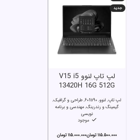
جدید
انتخاب گزینه ها
لپ تاپ لنوو V15 i5
13420H 16G 512G
لپ تاپ
,
لنوو
,
60to90
,
طراحی و گرافیک
,
گیمینگ و رندرینگ
,
مهندسی و برنامه
نویسی
موجود
تومان
تومان