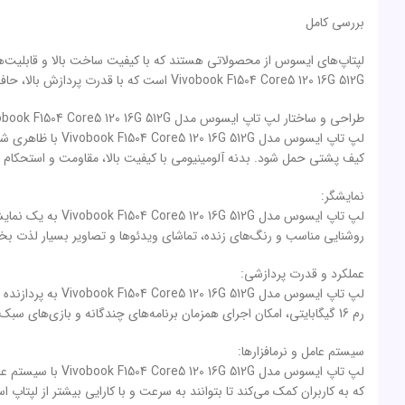
بررسی کامل
لپتاپ‌های ایسوس از محصولاتی هستند که با کیفیت ساخت بالا و قابلیت‌ه
Vivobook F1504 Core5 120 16G 512G است که با قدرت پردازش بالا، حافظه وسیع و طراحی زیبا، توجه بسیاری را به خود جلب کرده است. در این بررسی، به بررسی دقیق و جامع این لپتاپ خواهیم پرداخت.
طراحی و ساختار لپ تاپ ایسوس مدل Vivobook F1504 Core5 120 16G 512G:
لپ تاپ ایسوس مد
کیف پشتی حمل شود. بدنه آلومینیومی با کیفیت بالا، مقاومت و استحکام ل
نمایشگر:
روشنایی مناسب و رنگ‌های زنده، تماشای ویدئوها و تصاویر بسیار لذت 
عملکرد و قدرت پردازشی:
رم 16 گیگابایتی، امکان اجرای همزمان برنامه‌های چندگانه و بازی‌های سبک را فراهم می‌کند. همچنین، حافظه داخلی SSD با ظرفیت 512 گیگابایت، سرعت بارگذاری سیستم عامل و برنامه‌ها را افزایش می‌دهد.
سیستم عامل و نرمافزارها:
که به کاربران کمک می‌کند تا بتوانند به سرعت و با کارایی بیشتر از لپتاپ اس