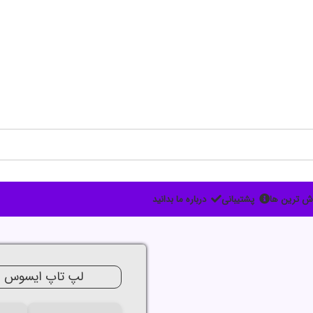
ش ترین ها
پشتیبانی
درباره ما بدانید
جدید
لپ تاپ ایسوس مدل 504 i7 1355 24G 512G