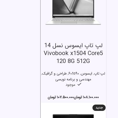
انتخاب گزینه ها
لپ تاپ ایسوس نسل 14
Vivobook x1504 Core5
120 8G 512G
لپ تاپ
,
ایسوس
,
60to90
,
طراحی و گرافیک
,
مهندسی و برنامه نویسی
موجود
تومان
تومان
جدید