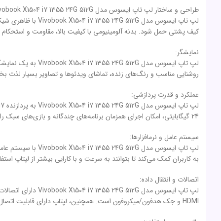
طراحی و ساختار لپ تاپ ایسوس مدل Vivobook X1504 i7 1355 24G 512G:
لپ تاپ ایسوس مدل 
کیف پشتی حمل شود. بدنه آلومینیومی با کیفیت بالا، مقاومت و استحکام ل
نمایشگر:
روشنایی مناسب و رنگ‌های زنده، تماشای ویدئوها و تصاویر بسیار لذت 
عملکرد و قدرت پردازشی:
24 گیگابایتی، امکان اجرای همزمان برنامه‌های چندگانه و بازی‌های سبک را فراهم می‌کند. همچنین، حافظه داخلی SSD با ظرفیت 512 گیگابایت، سرعت بارگذاری سیستم عامل و برنامه‌ها را افزایش می‌دهد.
سیستم عامل و نرمافزارها:
به کاربران کمک می‌کند تا بتوانند به سرعت و با کارایی بیشتر از لپتاپ استفا
اتصالات و انتقال داده:
HDMI و جک هدفون/میکروفون است. همچنین، لپتاپ دارای قابلیت اتصال به شبکه‌های بی‌سیم Wi-Fi و بلوتوث است، که به کاربران امکان ارتباط بی‌سیم با دستگاه‌های دیگر را می‌دهد.