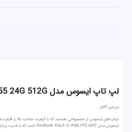
لپ تاپ ایسوس مدل Vivobook X1504 i7 1355 24G 512G
بررسی کامل
لپتاپ‌های ایسوس از محصولاتی هستند که با کیفیت ساخت بالا و قابلیت‌ها
ایسوس مدل Vivobook X1504 i7 1355 24G 512G است که با قدرت پردازش بالا، حافظه وسیع و طراحی زیبا، توجه بسیاری را به خود جلب کرده است. در این بررسی، به بررسی دقیق و جامع این لپتاپ خواهیم پرداخت.