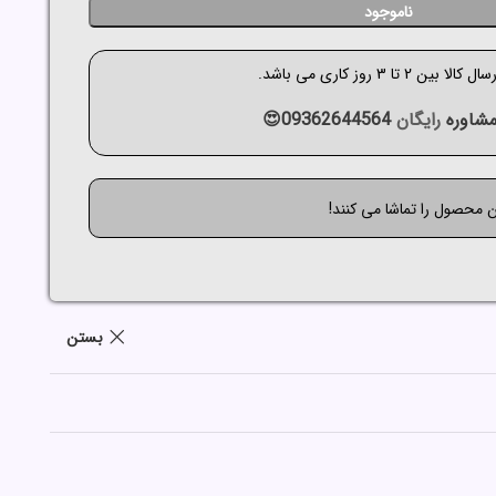
ناموجود
الا بین 2 تا 3 روز کاری می باشد.
شاوره
رایگان
09362644564😍
ن محصول را تماشا می کنند!
بستن