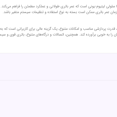
لپ تاپ ایسوس مدل Vivobook X1504 i7 1355 24G 512G دارای باتری 3 سلولی لیتیوم-یونی است که عمر باتری طولانی و ع
Vivobook X1504 i7 1355 24G 512 با طراحی زیبا، قدرت پردازشی مناسب و امکانات متنوع، یک گزینه عالی برای
ان را به خوبی برآورده کند. همچنین، اتصالات و درگاه‌های متنوع، باتری قوی و سیس