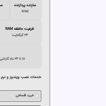
سازنده پردازنده
سر
Intel
ظرفیت حافظه RAM
24 گیگابایت
18 تا 24 ماه گارانتی اصلی (آواژنگ،حامی،سازگار،ماندگار،تات،مهر،الماس و..
خدمات نصب ویندوز و نرم اف
خرید اقساطی