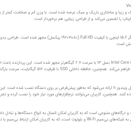
Vivobook X1504 i7 1355 24G 512G با ظاهری شیک و زیبا و ساختاری باریک و سبک عرضه شده است. با وزن کم
پتاپ را تضمین می‌کند و از طراحی زیبایی هم برخوردار است.
لپ تاپ ایسوس مدل Vivobook X1504 i7 1355 24G 512G به یک نمایشگر 15.6 این
بخش است.
لپ تاپ ایسوس مدل Vivobook X1504 i7 1355 24G 512G به پردازنده Intel Core i7 نسل 3
لپ تاپ ایسوس مدل Vivobook X1504 i7 1355 24G 512G با سیستم عامل ویندوز 11 ارائه می‌شود که به‌طور پیش‌
ده کنند. همچنین، کاربران می‌توانند نرم‌افزارهای مورد نیاز خود را نصب کرده و تجربه