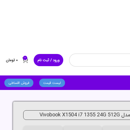
0
ورود / ثبت نام
۰
تومان
لیست قیمت
فروش اقساطی
Vivobook X1