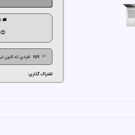
🚚 ارسال ک
😍م
759
افرادی که اکنون ای
اشتراک گذاری: