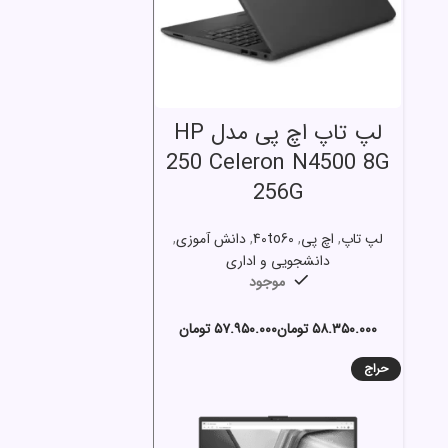
انتخاب گزینه ها
لپ تاپ اچ پی مدل HP
250 Celeron N4500 8G
256G
لپ تاپ
,
اچ پی
,
40to60
,
دانش آموزی
,
دانشجویی و اداری
موجود
تومان
تومان
حراج