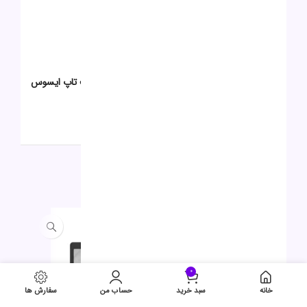
0
0
0
0
اولین نفری باشید که دیدگاهی را ارسال می کنید برای “لپ تاپ ایسوس مدل
Vivobook x1504va i3 1315u 24G 512G”
برای ثبت نقد و بررسی
وارد حساب کاربری خود
شوید.
محصولات مشابه
جدید
حراج
0
خانه
سبد خرید
حساب من
سفارش ها