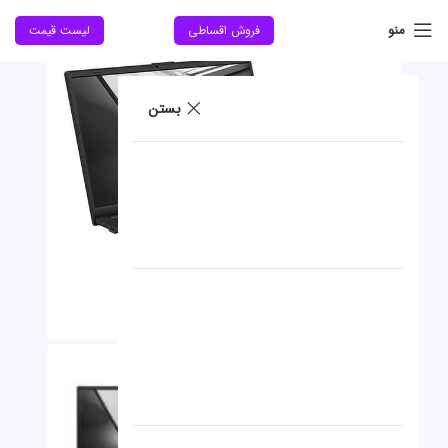
حراج
منو
فروش اقساطی
لیست قیمت
جدید
بستن