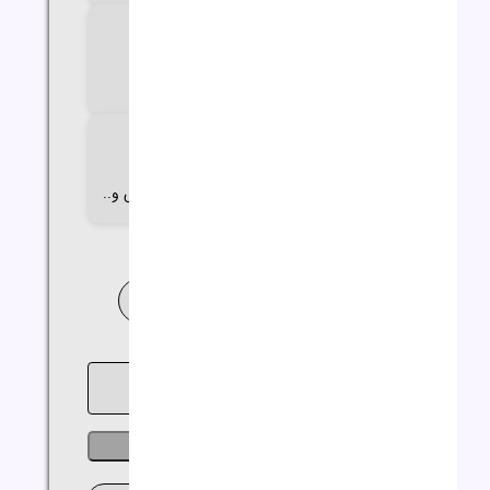
اندازه صفحه نمایش
15.6 اینچ
گارانتی
18 تا 24 ماه گارانتی اصلی
(آواژنگ،حامی،سازگار،ماندگار،تات،مهر،الماس و..
خدمات نصب ویندوز و نرم افزار
خرید اقساطی
ناموجود