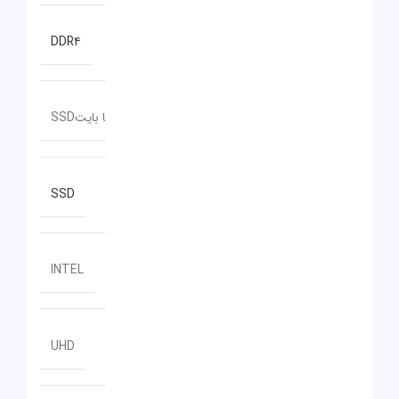
نوع حافظه RAM
DDR۴
ظرفیت حافظه داخلی
512 گیگا بایتSSD
نوع حافظه داخلی
SSD
سازنده پردازنده گرافیکی
INTEL
مدل پردازنده گرافیکی
UHD