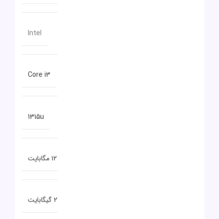
سازنده پردازنده
Intel
سری پردازنده
Core i3
مدل پردازنده
1315u
حافظه CACHE
۱۲ مگابایت
ظرفیت حافظه RAM
24 گیگابایت