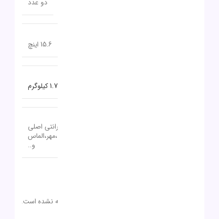
تعداد پورت USB 3.2
دو عدد
اندازه صفحه نمایش
15.6 اینچ
وزن
1.7 کیلوگرم
18 تا 24 ماه گارانتی اصلی
گارانتی
(آواژنگ،حامی،سازگار،ماندگار،تات،مهر،الماس
و..
نظرات (0)
دیدگاهها
0 بررسی
هیچ دیدگاهی برای این محصول نوشته نشده است.
0