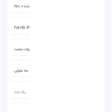
دقت صفحه نمایش
1080 × 1920
نوع صفحه نمایش
Full HD
,
IPS
توضیحات باتری
۴۵ وات-ساعت
نوع باتری
سه سلولی
تعداد پورت USB TYPE-C
یک عدد