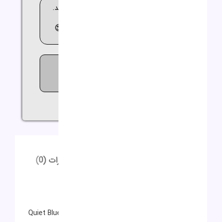
🚚 ارسال کالا بین 2 تا 3 روز کاری می باشد.
😍مشاوره
رایگان
09362644564😍
621
افرادی که اکنون این محصول را
تماشا می کنند!
اشتراک گذاری:
توضیحات
توضیحات تکمیلی
نظرات (0)
توضیحات
توضیحات تکمیلی
رنگ
Quiet Blue