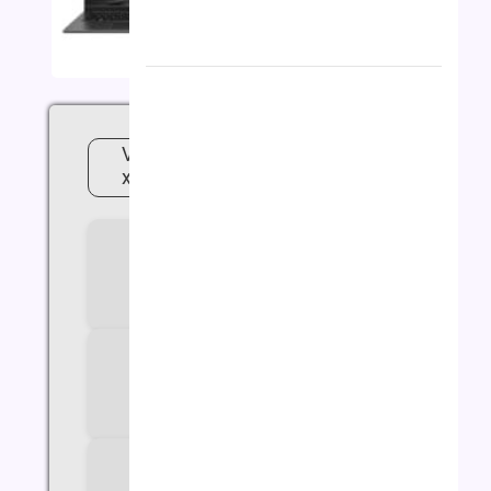
لپ تاپ ایسوس مدل Vivobook
x1504va i3 1315u 24G 512G
سازنده پردازنده
Intel
سری پردازنده
Core i3
مدل پردازنده