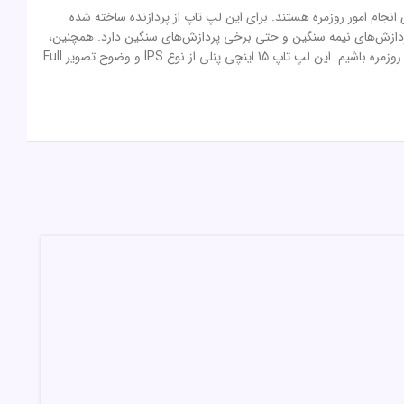
ا قیمت معقول برای انجام امور روزمره هستند. برای این لپ تاپ از پردازنده ساخته شده
 عملکرد بسیار خوبی در پردازش‌های نیمه سنگین و حتی برخی پردازش‌های سنگین دارد. همچنین،
8 گیگابایت رم از نوع DDR4 و 512 گیگابایت حافظه داخلی SSD برای این لپ تاپ در نظر گرفته شده تا در مجموع شاهد سرعت بسیار بالای آن در انجام امور روزمره باشیم. این لپ تاپ 15 اینچی پنلی از نوع IPS و وضوح تصویر Full