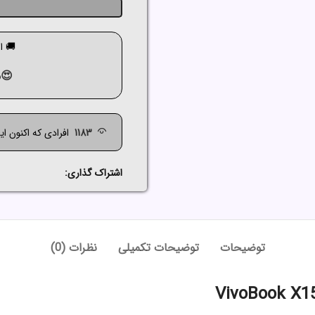
🚚 ارسال ک
😍م
1183
افرادی که اکنون ا
اشتراک گذاری:
توضیحات
توضیحات تکمیلی
نظرات (0)