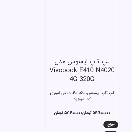
انتخاب گزینه ها
لپ تاپ ایسوس مدل
Vivobook E410 N4020
4G 320G
لپ تاپ
,
ایسوس
,
40to60
,
دانش آموزی
موجود
تومان
تومان
حراج