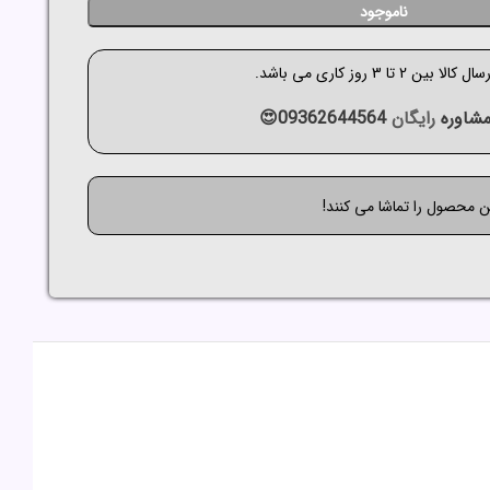
ناموجود
الا بین 2 تا 3 روز کاری می باشد.
شاوره
رایگان
09362644564😍
ین محصول را تماشا می کنند!