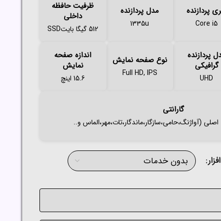
ظرفیت حافظه
ی پردازنده
مدل پردازنده
داخلی
1335u
Core i5
512 گیگا بایتSSD
ل پردازنده
اندازه صفحه
نوع صفحه نمایش
گرافیکی
نمایش
Full HD, IPS
UHD
15.6 اینچ
گارانتی
زار