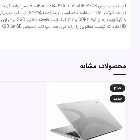
لپ تاپ ایسوس GB 512GB
توسط شرکت intel استف
HD دارد که کیفیت مطلوبی را ارائه می‌دهد. لپ تاپ ایسوس VivoBook X1504 Core i5 8GB 512GB
محصولات مشابه
حراج
جدید