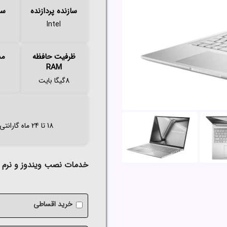
سازنده پردازنده
سر
Intel
ظرفیت حافظه
مد
RAM
8گیگا بایت
18 تا 24 ماه گارانتی اصلی (آواژنگ،حامی،سازگار،ماندگار،تات،مهر،الماس و..
خدمات نصب ویندوز و نرم اف
خرید اقساطی