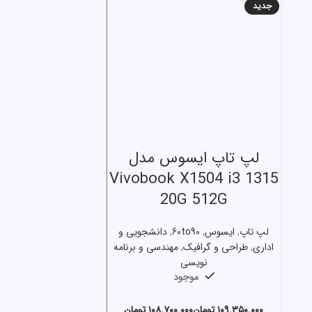
جدید
انتخاب گزینه ها
لپ تاپ ایسوس مدل
Vivobook X1504 i3 1315
20G 512G
لپ تاپ
,
ایسوس
,
60to90
,
دانشجویی و
اداری
,
طراحی و گرافیک
,
مهندسی و برنامه
نویسی
موجود
تومان
تومان