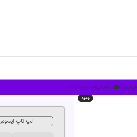
ش ترین ها
پشتیبانی
درباره ما بدانید
حراج
جدید
لپ تاپ ایسوس Book X1504 Core i5 8GB 512GB