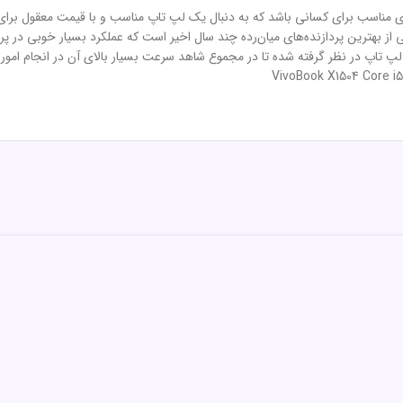
VivoBook X1504 Core i5 8 ، می‌تواند گزینه‌ای مناسب برای کسانی باشد که به دنبال یک لپ تاپ مناسب و ب
اده شده است. پردازنده i5 1335u این لپ تاپ یکی از بهترین پردازنده‌های میان‌رده چند سال اخیر است که