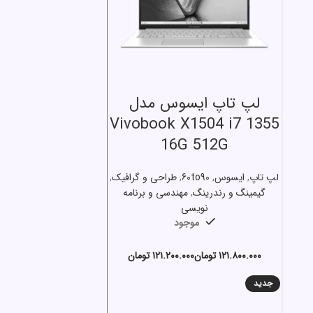
انتخاب گزینه ها
لپ تاپ ایسوس مدل
Vivobook X1504 i7 1355
16G 512G
لپ تاپ
,
ایسوس
,
60to90
,
طراحی و گرافیک
,
گیمینگ و رندرینگ
,
مهندسی و برنامه
نویسی
موجود
تومان
تومان
جدید