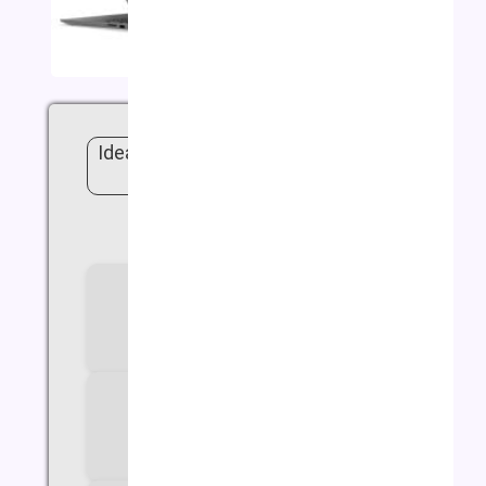
لپ تاپ لنوو مدل IdeaPad 3 Core i3
20GB 1TB SSD
(دیدگاه کاربر
1
)
سازنده پردازنده
Intel
سری پردازنده
Core i3