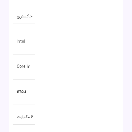
توضیحات تکمیلی
رنگ
خاکستری
سازنده پردازنده
Intel
سری پردازنده
Core i3
مدل پردازنده
1215u
حافظه CACHE
6 مگابایت