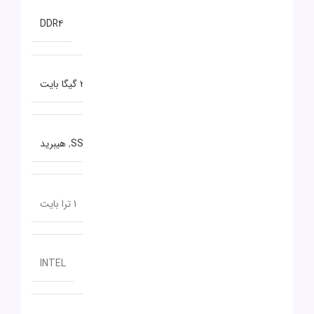
نوع حافظه RAM
DDR۴
ظرفیت حافظه RAM
20 گیگا بایت
نوع حافظه داخلی
SSD
,
هیبرید
ظرفیت حافظه داخلی
1 ترا بایت
سازنده پردازنده گرافیکی
INTEL