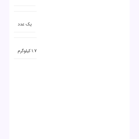
تعداد پورت USB 3.0
یک عدد
وزن
1.7 کیلوگرم
نظرات (1)
5
1 بررسی
1
0
0
0
0