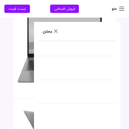
حراج
منو
فروش اقساطی
لیست قیمت
جدید
بستن