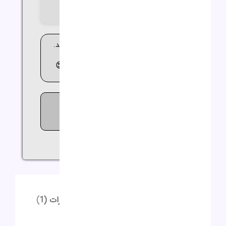
Full HD
🚚 ارسال کالا بین 2 تا 3 روز کاری می باشد.
😍مشاوره
رایگان
09362644564😍
1035
افرادی که اکنون این محصول را
تماشا می کنند!
اشتراک گذاری:
توضیحات
توضیحات تکمیلی
نظرات (1)
توضیحات