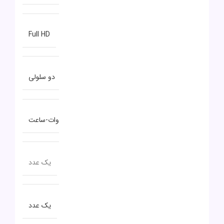
نوع صفحه نمایش
Full HD
نوع باتری
دو سلولی
توضیحات باتری
۴۵ وات-ساعت
تعداد پورت USB TYPE-C
یک عدد
تعداد پورت USB 3.0
یک عدد