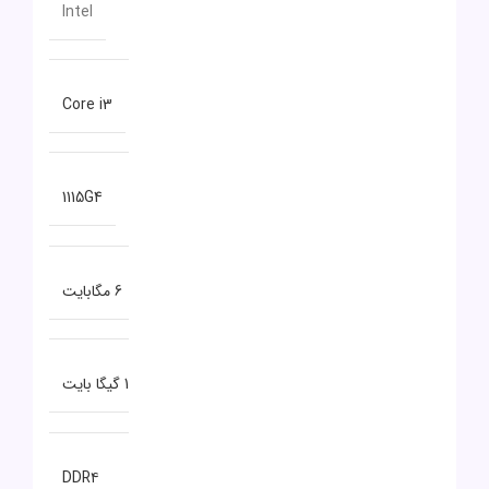
سازنده پردازنده
Intel
سری پردازنده
Core i3
مدل پردازنده
1115G4
حافظه CACHE
6 مگابایت
ظرفیت حافظه RAM
12 گیگا بایت
نوع حافظه RAM
DDR۴