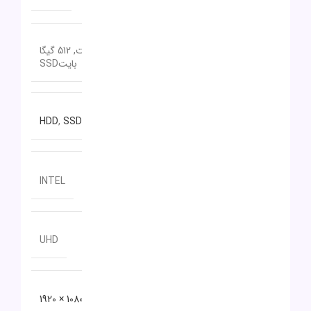
1 ترا بایت, 512 گیگا
ظرفیت حافظه داخلی
بایتSSD
نوع حافظه داخلی
HDD
,
SSD NVMe
سازنده پردازنده گرافیکی
INTEL
مدل پردازنده گرافیکی
UHD
دقت صفحه نمایش
1080 × 1920