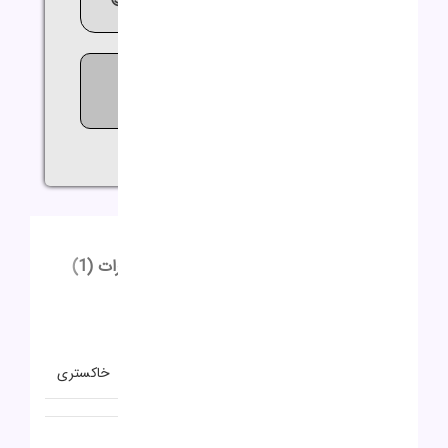
😍مشاوره
رایگان
09362644564😍
953
افرادی که اکنون این محصول را
تماشا می کنند!
اشتراک گذاری:
توضیحات
توضیحات تکمیلی
نظرات (1)
توضیحات
توضیحات تکمیلی
رنگ
خاکستری