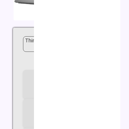
لپ تاپ لنوو مدل ThinkBook 15 | i3 |
12GB | 1TB | 512GB
(دیدگاه کاربر
1
)
سازنده پردازنده
Intel
سری پردازنده
Core i3