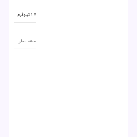
وزن
1.7 کیلوگرم
گارانتی
18 ماهه اصلی
نظرات (1)
5
1 بررسی
1
0
0
0
0
1 دیدگاه برای
لپ تاپ لنوو مدل