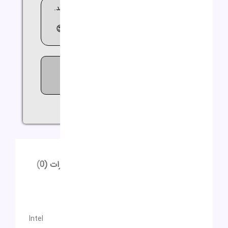
🚚 ارسال کالا بین 2 تا 3 روز کاری می باشد.
😍مشاوره
رایگان
09362644564😍
740
افرادی که اکنون این محصول را
تماشا می کنند!
اشتراک گذاری:
توضیحات
توضیحات تکمیلی
نظرات (0)
توضیحات
توضیحات تکمیلی
سازنده پردازنده
Intel