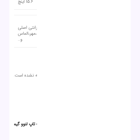
اندازه صفحه نمایش
15.6 اینچ
18 تا 24 ماه گارانتی اصلی
گارانتی
(آواژنگ،حامی،سازگار،ماندگار،تات،مهر،الماس
و..
نظرات (0)
دیدگاهها
0 بررسی
هیچ دیدگاهی برای این محصول نوشته نشده است.
0
0
0
0
0
اولین نفری باشید که دیدگاهی را ارسال می کنید برای “لپ تاپ لنوو گیمینگ
LOQ i5 12450HX 32G 512G RTX2050 4GB”