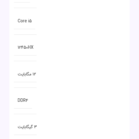
سری پردازنده
Core i5
مدل پردازنده
12450HX
حافظه CACHE
۱۲ مگابایت
نوع حافظه RAM
DDR۴
ظرفیت حافظه RAM
32 گیگابایت