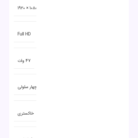
دقت صفحه نمایش
1080 × 1920
نوع صفحه نمایش
Full HD
توضیحات باتری
47 وات
نوع باتری
چهار سلولی
رنگ
خاکستری