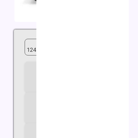
لپ تاپ لنوو گیمینگ LOQ i5
12450HX 32G 512G RTX2050 4GB
سازنده پردازنده
Intel
سری پردازنده
Core i5
مدل پردازنده