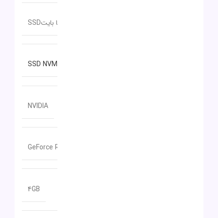
ظرفیت حافظه داخلی
512 گیگا بایتSSD
نوع حافظه داخلی
SSD NVMe
سازنده پردازنده گرافیکی
NVIDIA
مدل پردازنده گرافیکی
GeForce RTX 2050
حافظه اختصاصی پردازنده گرافیکی
4GB