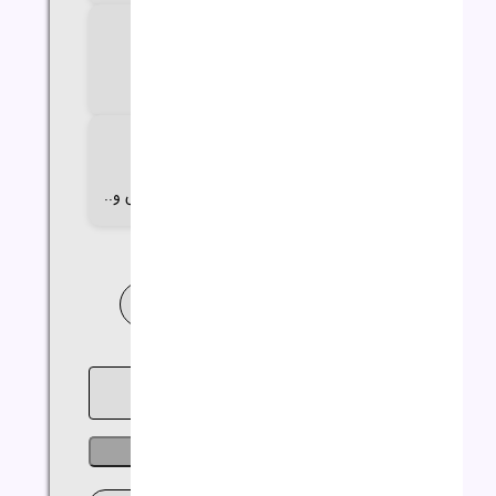
اندازه صفحه نمایش
15.6 اینچ
گارانتی
18 تا 24 ماه گارانتی اصلی
(آواژنگ،حامی،سازگار،ماندگار،تات،مهر،الماس و..
خدمات نصب ویندوز و نرم افزار
خرید اقساطی
ناموجود