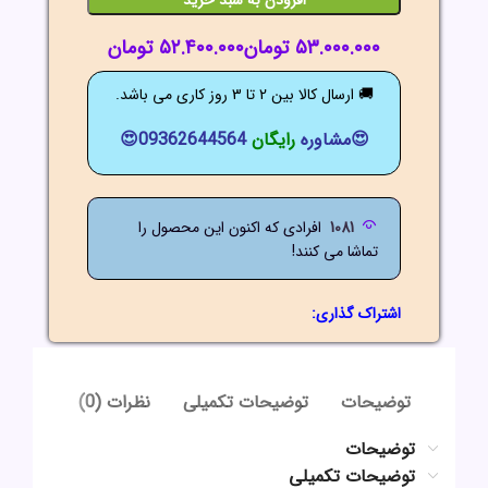
افزودن به سبد خرید
تومان
تومان
🚚 ارسال کالا بین 2 تا 3 روز کاری می باشد.
😍مشاوره
رایگان
09362644564😍
1081
افرادی که اکنون این محصول را
تماشا می کنند!
اشتراک گذاری:
توضیحات
توضیحات تکمیلی
نظرات (0)
توضیحات
توضیحات تکمیلی