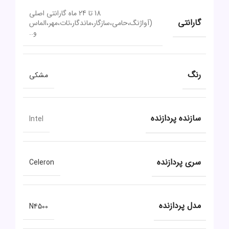
18 تا 24 ماه گارانتی اصلی
گارانتی
(آواژنگ،حامی،سازگار،ماندگار،تات،مهر،الماس
و..
رنگ
مشکی
سازنده پردازنده
Intel
سری پردازنده
Celeron
مدل پردازنده
N4500