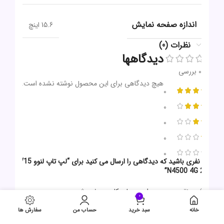
اندازه صفحه نمایش
15.6 اینچ
نظرات (0)
دیدگاهها
0 بررسی
هیچ دیدگاهی برای این محصول نوشته نشده است.
0
0
0
0
0
اولین نفری باشید که دیدگاهی را ارسال می کنید برای “لپ تاپ لنوو V15
N4500 4G 256G”
برای ثبت نقد و بررسی
وارد حساب کاربری خود
شوید.
0
خانه
سبد خرید
حساب من
سفارش ها