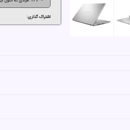
247
افرادی که اکنون ای
اشتراک گذاری: