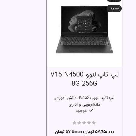
جدید
انتخاب گزینه ها
لپ تاپ لنوو V15 N4500
8G 256G
لپ تاپ
,
لنوو
,
40to60
,
دانش آموزی
,
دانشجویی و اداری
موجود
تومان
تومان