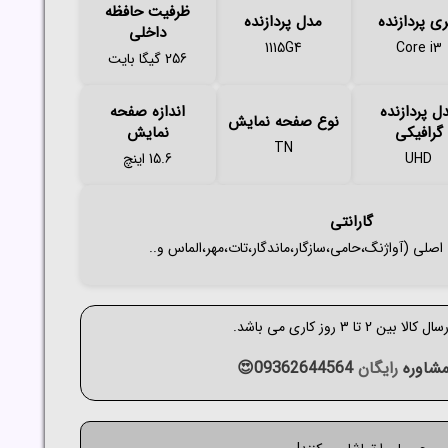
ظرفیت حافظه
ی پردازنده
مدل پردازنده
داخلی
1115G4
Core i3
256 گیگا بایت
ل پردازنده
اندازه صفحه
نوع صفحه نمایش
گرافیکی
نمایش
TN
UHD
15.6 اینچ
گارانتی
الا بین 2 تا 3 روز کاری می باشد.
شاوره
رایگان
09362644564😍