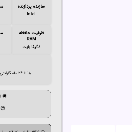
سازنده پردازنده
سر
Intel
ظرفیت حافظه
مد
RAM
8گیگا بایت
18 تا 24 ماه گارانتی اصلی (آواژنگ،حامی،سازگار،ماندگار،تات،مهر،الماس و..
🚚 ارسال ک
😍م