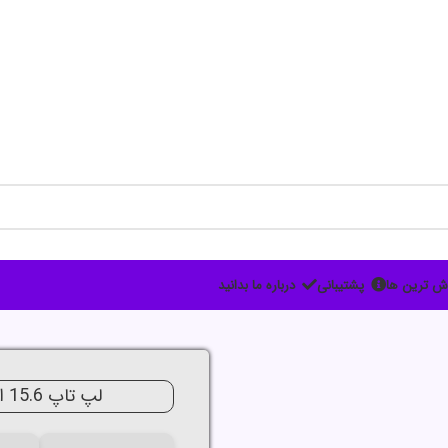
ش ترین ها
پشتیبانی
درباره ما بدانید
جدید
لپ تاپ 15.6 اینچی ایسوس مدل X515EA i3 8G 256G