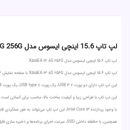
لپ تاپ 15.6 اینچی ایسوس مدل X515EA i3 8G 256G
لپ تاپ 15.6 اینچی ایسوس مدل X515EA i3 8G 256G
لپ تاپ 15.6 اینچی ایسوس مدل X515EA i3 8G 256G با صفحه نمایش 15.6 اینچی، مجهز به پردازنده Intel Core i3 و دارای حافظه RAM 8 گیگابایت و حافظه داخلی 256 گیگابایتی (SSD) است.
این لپ تاپ دارای دو پورت USB 3.2، یک پورت USB type c، یک پورت HDMI همراه با آن ارائه می‌شود.
این لپ تاپ با طراحی زیبا و کیفیت ساخت بالا، مناسب برای کسانی است. 
با وجود پردازنده Intel Core i3، این لپ تاپ می‌تواند به طور عملکردی قابل قبول باشد. و تمام نیازهای روزانه شما را برآورده کند.
همچنین، با حافظه داخلی SSD، سرعت اجرای برنامه‌ها و ذخیره سازی فایل‌ها افزایش می‌یابد. و زمان بالاتری صرفه‌جویی می‌شود.