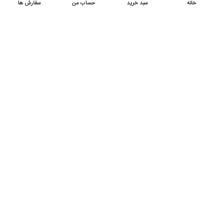
خانه
سبد خرید
حساب من
سفارش ها
لپ تاپ اچ پی مدل HP 250 Celeron
N4500 8G 256G
لپ تاپ
,
اچ پی
,
40to60
,
دانش آموزی
,
دانشجویی و اداری
موجود
تومان
تومان
دارای
نماد
اطمینان
کشوری