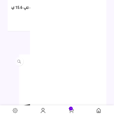
0
اولین نفری باشید که دیدگاهی را ارسال می کنید برای “لپ تاپ 15.6 اینچی
ایسوس مدل X515EA i3 8G 512G”
برای ثبت نقد و بررسی
وارد حساب کاربری خود
شوید.
محصولات مشابه
حراج
جدید
0