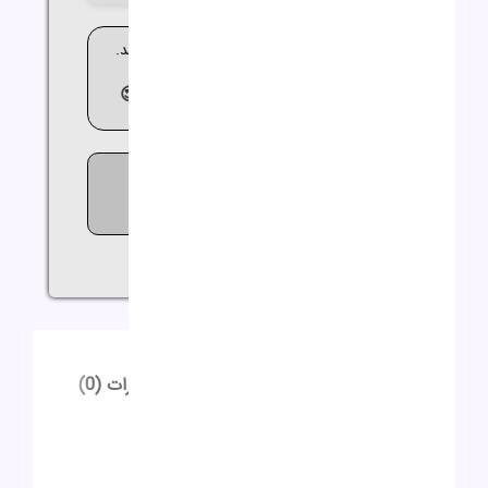
🚚 ارسال کالا بین 2 تا 3 روز کاری می باشد.
😍مشاوره
رایگان
09362644564😍
1038
افرادی که اکنون این محصول را
تماشا می کنند!
اشتراک گذاری:
توضیحات
توضیحات تکمیلی
نظرات (0)
توضیحات
توضیحات تکمیلی