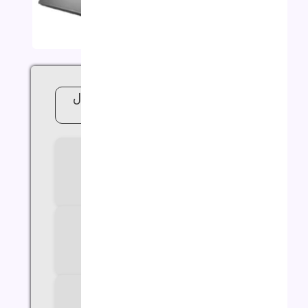
لپ تاپ 15.6 اینچی ایسوس مدل
X515EA i3 8G 512G
سازنده پردازنده
Intel
سری پردازنده
Core i3
مدل پردازنده