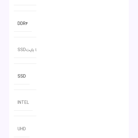
نوع حافظه RAM
DDR۴
ظرفیت حافظه داخلی
512 گیگا بایتSSD
نوع حافظه داخلی
SSD
سازنده پردازنده گرافیکی
INTEL
مدل پردازنده گرافیکی
UHD