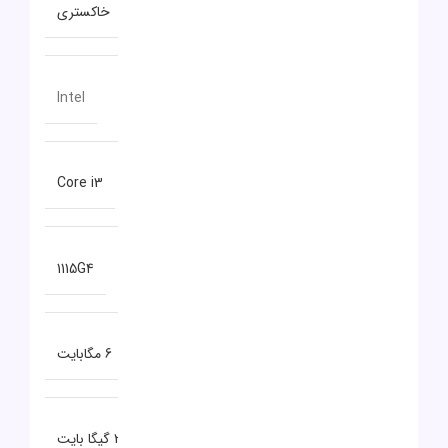
رنگ
خاکستری
سازنده پردازنده
Intel
سری پردازنده
Core i3
مدل پردازنده
1115G4
حافظه CACHE
6 مگابایت
ظرفیت حافظه RAM
20 گیگا بایت