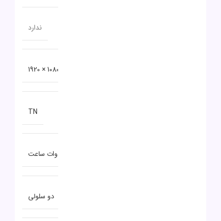
حافظه اختصاصی پردازنده گرافیکی
ندارد
دقت صفحه نمایش
1080 × 1920
نوع صفحه نمایش
TN
توضیحات باتری
38 وات ساعت
نوع باتری
دو سلولی