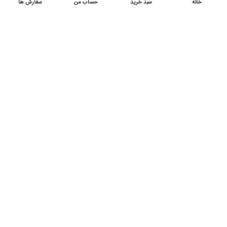
0
خانه
سبد خرید
حساب من
سفارش ها
0
0
اولین نفری باشید که دیدگاهی را ارسال می کنید برای “لپ تاپ 16 اینچی
ایسوس مدل M1605 R7 16G 512G 4G”
برای ثبت نقد و بررسی
وارد حساب کاربری خود
شوید.
محصولات مشابه
حراج
حراج
جدید