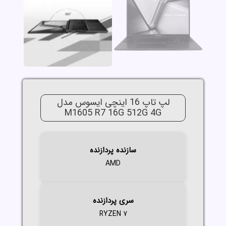
لپ تاپ 16 اینچی ایسوس مدل
M1605 R7 16G 512G 4G
سازنده پردازنده
AMD
سری پردازنده
RYZEN 7