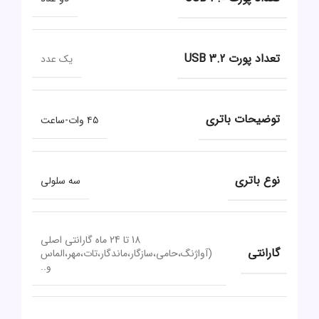
تعداد پورت USB 3.2
یک عدد
توضیحات باتری
۴۵ وات-ساعت
نوع باتری
سه سلولی
18 تا 24 ماه گارانتی اصلی
گارانتی
(آواژنگ،حامی،سازگار،ماندگار،تات،مهر،الماس
و..