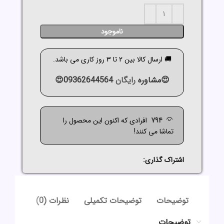
ناموجود
🚚 ارسال کالا بین 2 تا 3 روز کاری می باشد.
😍مشاوره
رایگان
09362644564😍
794
افرادی که اکنون این محصول را
تماشا می کنند!
اشتراک گذاری:
توضیحات
توضیحات تکمیلی
نظرات (0)
توضیحات