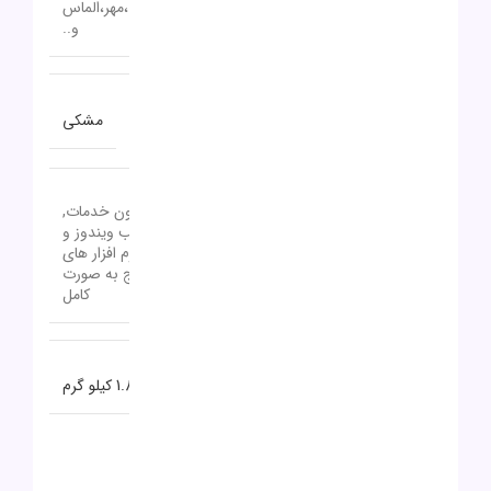
گارانتی
(آواژنگ،حامی،سازگار،ماندگار،تات،مهر،الماس
و..
رنگ
مشکی
بدون خدمات,
نصب ویندوز و
خدمات نصب ویندوز و نرم افزار
نرم افزار های
رایج به صورت
کامل
وزن
1.8 کیلو گرم
نظرات (0)
دیدگاهها
0 بررسی