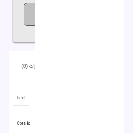
308
افرادی که اکنون این محصول را
تماشا می کنند!
اشتراک گذاری:
توضیحات
توضیحات تکمیلی
نظرات (0)
توضیحات
توضیحات تکمیلی
سازنده پردازنده
Intel
سری پردازنده
Core i5