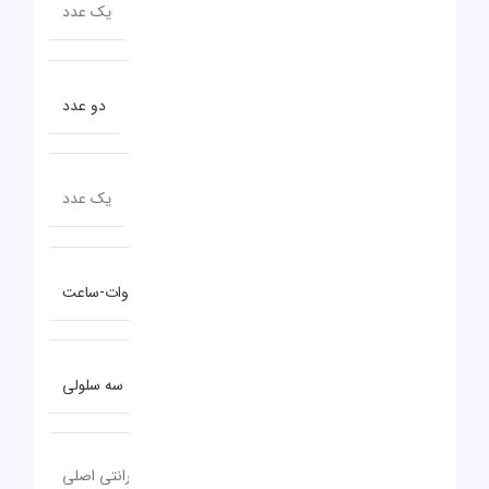
تعداد پورت USB TYPE-C
یک عدد
تعداد پورت USB 3.0
دو عدد
تعداد پورت USB 3.2
یک عدد
توضیحات باتری
۴۵ وات-ساعت
نوع باتری
سه سلولی
18 تا 24 ماه گارانتی اصلی