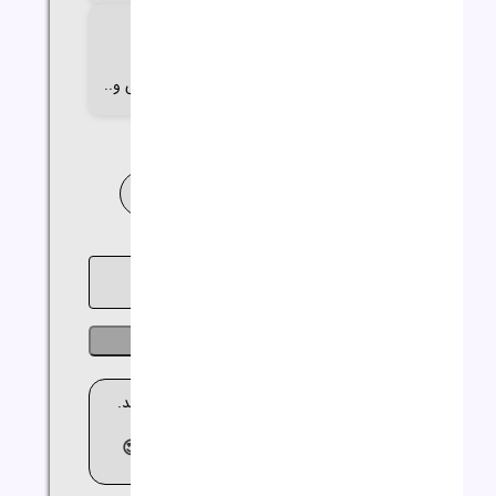
گارانتی
18 تا 24 ماه گارانتی اصلی
(آواژنگ،حامی،سازگار،ماندگار،تات،مهر،الماس و..
خدمات نصب ویندوز و نرم افزار
خرید اقساطی
ناموجود
🚚 ارسال کالا بین 2 تا 3 روز کاری می باشد.
😍مشاوره
رایگان
09362644564😍