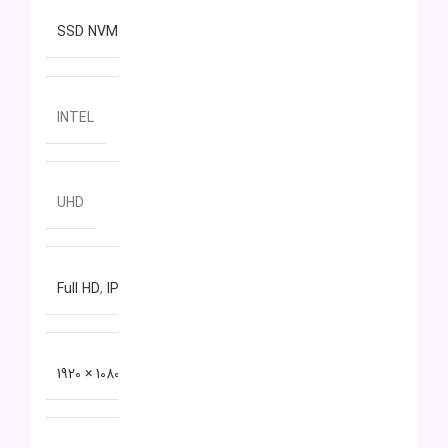
نوع حافظه داخلی
SSD NVMe
سازنده پردازنده گرافیکی
INTEL
مدل پردازنده گرافیکی
UHD
نوع صفحه نمایش
Full HD
,
IPS
دقت صفحه نمایش
1080 × 1920