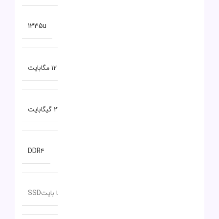
مدل پردازنده
1335u
حافظه CACHE
۱۲ مگابایت
ظرفیت حافظه RAM
24 گیگابایت
نوع حافظه RAM
DDR۴
ظرفیت حافظه داخلی
512 گیگا بایتSSD