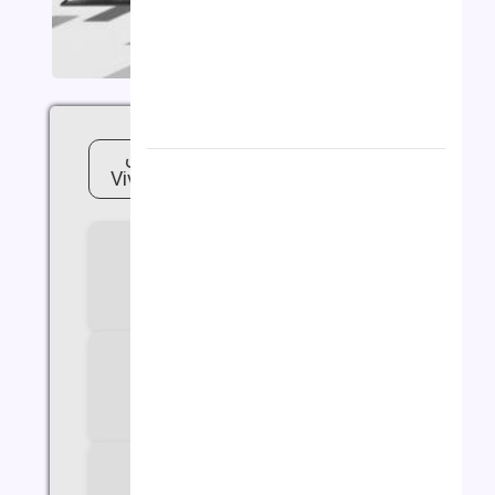
لپ تاپ 16 اینچی ایسوس مدل
Vivobook x1605va i5 24G 512G
سازنده پردازنده
Intel
سری پردازنده
Core i5
مدل پردازنده