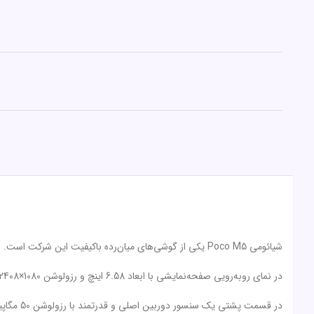
شیائومی Poco M5 یکی از گوشی‌های میان‌رده با‌کیفیت این شرکت است.
در نمای رو‌به‌رویی صفحه‌نمایشی با ابعاد 6.58 اینچ و رزولوشن 1080×2408 پیکسل از نوع IPS با توانایی نمایش 401 پیکسل در نظر گرفته شده است.