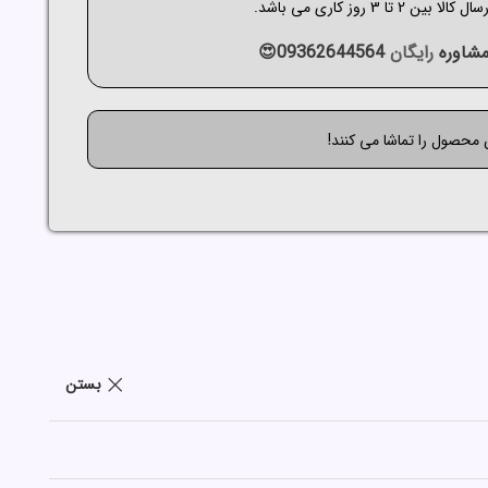
الا بین 2 تا 3 روز کاری می باشد.
شاوره
رایگان
09362644564😍
ن محصول را تماشا می کنند!
بستن