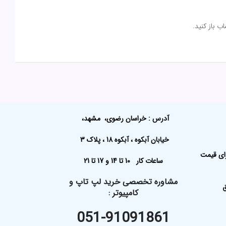
آدرس : خراسان رضوی، مشهد،
خیابان آبکوه ، آبکوه 18 ، پلاک 3
رای قیمت
ساعات کار 10 تا 14 و 17 تا 21
مشاوره تخصصی خرید لپ تاپ و
ق
کامپیوتر
:
051-91091861