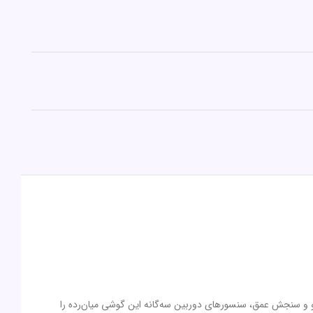
لوشن 50 مگاپیکسل از نوع عریض (wide) در کنار دو سنسور با رزولوشن 2 مگاپیکسل از نوع ماکرو و سنجش عمق، سنسور‌های دوربین سه‌گانه این گوشی میان‌رده را