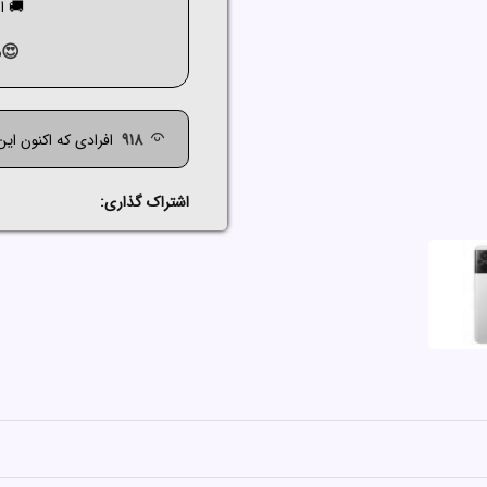
🚚 ارسال ک
😍م
918
افرادی که اکنون ای
اشتراک گذاری: